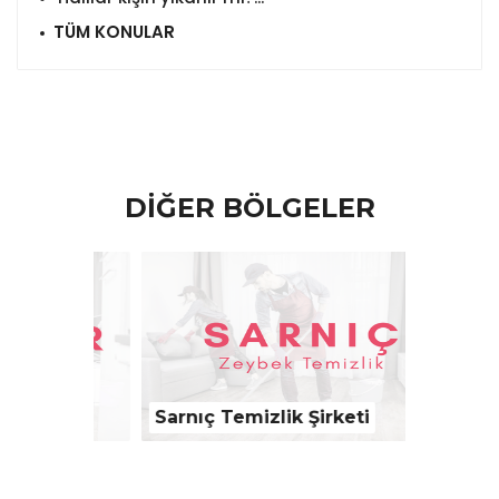
TÜM KONULAR
DİĞER BÖLGELER
eti
Sarnıç Temizlik Şirketi
Konak T