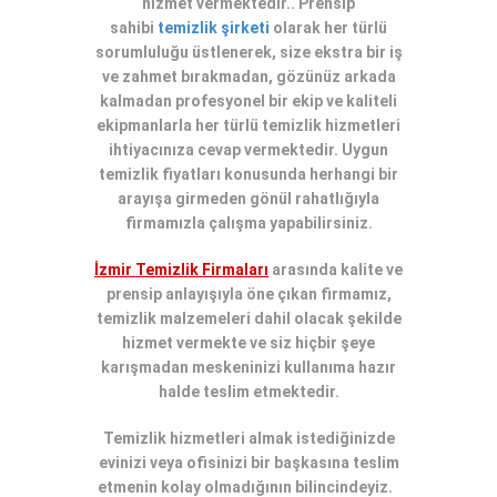
hizmet vermektedir.. Prensip
sahibi
temizlik şirketi
olarak her türlü
sorumluluğu üstlenerek, size ekstra bir iş
ve zahmet bırakmadan, gözünüz arkada
kalmadan profesyonel bir ekip ve kaliteli
ekipmanlarla her türlü temizlik hizmetleri
ihtiyacınıza cevap vermektedir.
Uygun
temizlik fiyatları
konusunda herhangi bir
arayışa girmeden gönül rahatlığıyla
firmamızla çalışma yapabilirsiniz.
İzmir Temizlik Firmaları
arasında kalite ve
prensip anlayışıyla öne çıkan firmamız,
temizlik malzemeleri dahil olacak şekilde
hizmet vermekte ve siz hiçbir şeye
karışmadan meskeninizi kullanıma hazır
halde teslim etmektedir.
Temizlik hizmetleri
almak istediğinizde
evinizi veya ofisinizi
bir başkasına teslim
etmenin kolay olmadığının bilincindeyiz
.