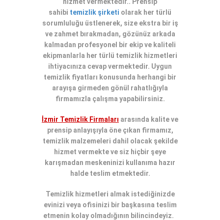
hizmet vermektedir.. Prensip
sahibi
temizlik şirketi
olarak her türlü
sorumluluğu üstlenerek, size ekstra bir iş
ve zahmet bırakmadan, gözünüz arkada
kalmadan profesyonel bir ekip ve kaliteli
ekipmanlarla her türlü temizlik hizmetleri
ihtiyacınıza cevap vermektedir.
Uygun
temizlik fiyatları
konusunda herhangi bir
arayışa girmeden gönül rahatlığıyla
firmamızla çalışma yapabilirsiniz.
İzmir Temizlik Firmaları
arasında kalite ve
prensip anlayışıyla öne çıkan firmamız,
temizlik malzemeleri dahil olacak şekilde
hizmet vermekte ve siz hiçbir şeye
karışmadan meskeninizi kullanıma hazır
halde teslim etmektedir.
Temizlik hizmetleri
almak istediğinizde
evinizi veya ofisinizi
bir başkasına teslim
etmenin kolay olmadığının bilincindeyiz
.